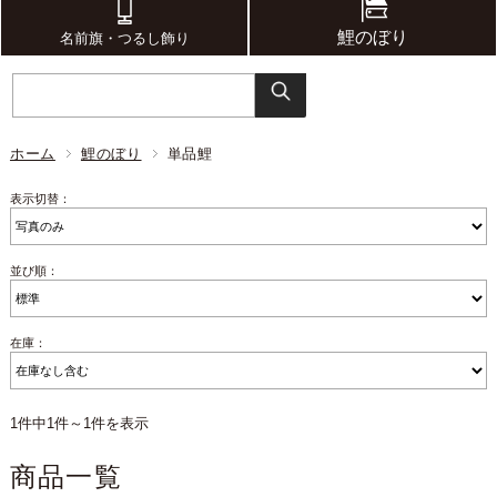
鯉のぼり
名前旗・つるし飾り
ホーム
鯉のぼり
単品鯉
表示切替：
並び順：
在庫：
1件中1件～1件を表示
商品一覧