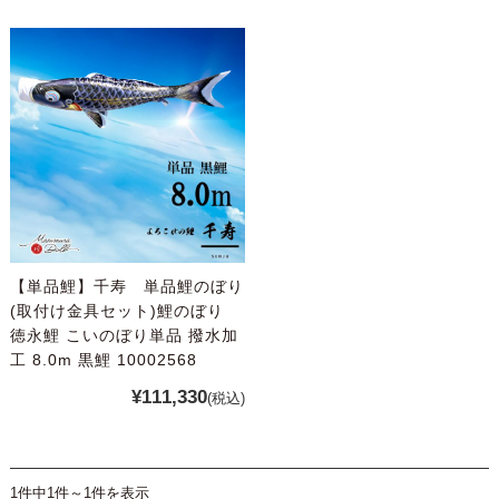
【単品鯉】千寿 単品鯉のぼり
(取付け金具セット)鯉のぼり
徳永鯉 こいのぼり単品 撥水加
工 8.0m 黒鯉 10002568
¥111,330
(税込)
1件中1件～1件を表示