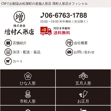
CMでお馴染み松屋町の老舗人形店 増村人形店オフィシャル
店舗紹介
会社概要
決済・配送・返品
お問い合わせ
カート
ひな人形
五月人形
市松人形
お正月