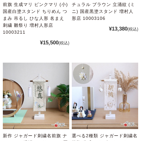
前旗 生成マリ ピンクマリ (小)
チュラル ブラウン 立涌紋 (ミ
国産白塗スタンド ちりめん つ
ニ) 国産黒塗スタンド 増村人
まみ 吊るし ひな人形 名まえ
形店 10003106
刺繍 雛祭り 増村人形店
¥13,380
(税込)
10003211
¥15,500
(税込)
新作 ジャガード刺繍名前旗 ナ
選べる2種類 ジャガード刺繍名