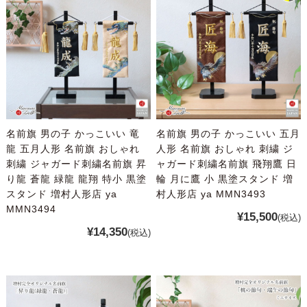
名前旗 男の子 かっこいい 竜
名前旗 男の子 かっこいい 五月
龍 五月人形 名前旗 おしゃれ
人形 名前旗 おしゃれ 刺繍 ジ
刺繍 ジャガード刺繍名前旗 昇
ャガード刺繍名前旗 飛翔鷹 日
り龍 蒼龍 緑龍 龍翔 特小 黒塗
輪 月に鷹 小 黒塗スタンド 増
スタンド 増村人形店 ya
村人形店 ya MMN3493
MMN3494
¥15,500
(税込)
¥14,350
(税込)