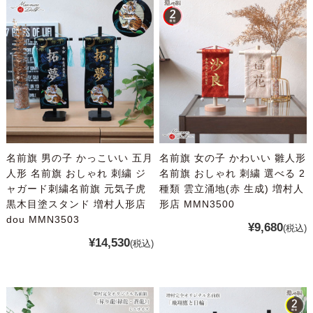
名前旗 男の子 かっこいい 五月
名前旗 女の子 かわいい 雛人形
人形 名前旗 おしゃれ 刺繍 ジ
名前旗 おしゃれ 刺繍 選べる 2
ャガード刺繍名前旗 元気子虎
種類 雲立涌地(赤 生成) 増村人
黒木目塗スタンド 増村人形店
形店 MMN3500
dou MMN3503
¥9,680
(税込)
¥14,530
(税込)