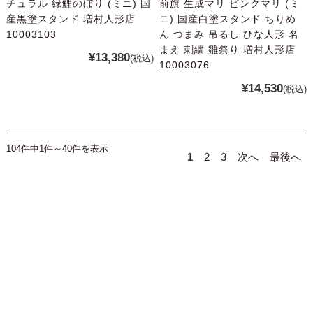
チュラル 緑鯉のぼり (ミニ) 国
前旗 生成マリ ピンクマリ (ミ
産黒塗スタンド 増村人形店
ニ) 国産白塗スタンド ちりめ
10003103
ん つまみ 吊るし ひな人形 名
まえ 刺繍 雛祭り 増村人形店
¥13,380
(税込)
10003076
¥14,530
(税込)
104件中1件～40件を表示
1
2
3
次へ
最後へ