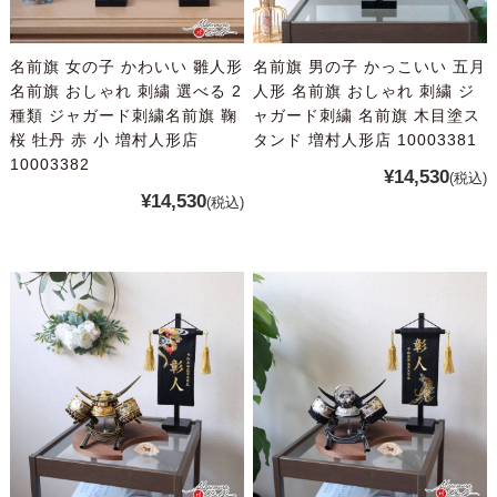
名前旗 女の子 かわいい 雛人形
名前旗 男の子 かっこいい 五月
名前旗 おしゃれ 刺繍 選べる 2
人形 名前旗 おしゃれ 刺繍 ジ
種類 ジャガード刺繍名前旗 鞠
ャガード刺繍 名前旗 木目塗ス
桜 牡丹 赤 小 増村人形店
タンド 増村人形店 10003381
10003382
¥14,530
(税込)
¥14,530
(税込)