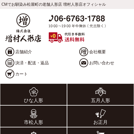
CMでお馴染み松屋町の老舗人形店 増村人形店オフィシャル
店舗紹介
会社概要
決済・配送・返品
お問い合わせ
カート
ひな人形
五月人形
市松人形
お正月