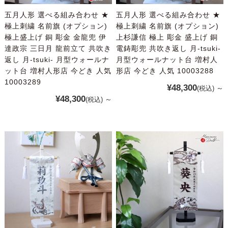
五月人形 選べる組み合わせ ★
五月人形 選べる組み合わせ ★
極上刺繍 名前旗 (オプション)
極上刺繍 名前旗 (オプション)
極上盛上げ 銅 彫金 金龍兜 伊
上杉謙信 極上 彫金 盛上げ 銅
達政宗 三日月 龍前立て 共吹き
電鋳彫兜 共吹き返し 月-tsuki-
返し 月-tsuki- 月型ウォールナ
月型ウォールナット台 増村人
ット台 増村人形店 今どき 人気
形店 今どき 人気 10003288
10003289
¥48,300
～
(税込)
¥48,300
～
(税込)