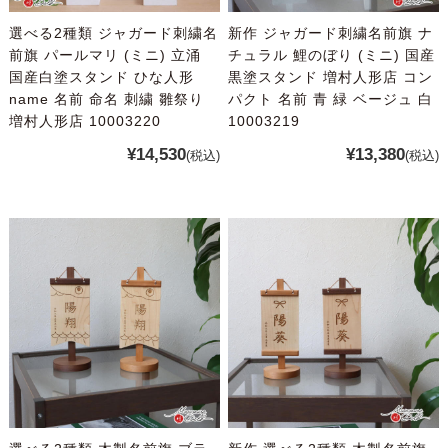
選べる2種類 ジャガード刺繍名
新作 ジャガード刺繍名前旗 ナ
前旗 パールマリ (ミニ) 立涌
チュラル 鯉のぼり (ミニ) 国産
国産白塗スタンド ひな人形
黒塗スタンド 増村人形店 コン
name 名前 命名 刺繍 雛祭り
パクト 名前 青 緑 ベージュ 白
増村人形店 10003220
10003219
¥14,530
¥13,380
(税込)
(税込)