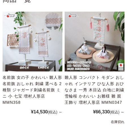
名前旗 女の子 かわいい 雛人形
雛人形 コンパクト モダン おし
名前旗 おしゃれ 刺繍 選べる 2
ゃれ インテリア ひな人形 おひ
種類 ジャガード刺繍名前旗 ミ
なさま 一秀 木目込 白地に刺繍
ニ 小 七宝 増村人形店
雪輪桜 かわいい お雛様 雛 親
MMN358
王飾り 増村人形店 MMN0347
¥14,530
¥66,330
～
～
(税込)
(税込)
在庫切れ