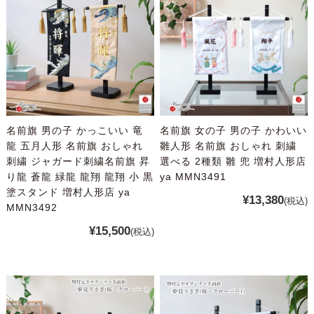
名前旗 男の子 かっこいい 竜
名前旗 女の子 男の子 かわいい
龍 五月人形 名前旗 おしゃれ
雛人形 名前旗 おしゃれ 刺繍
刺繍 ジャガード刺繍名前旗 昇
選べる 2種類 雛 兜 増村人形店
り龍 蒼龍 緑龍 龍翔 龍翔 小 黒
ya MMN3491
塗スタンド 増村人形店 ya
¥13,380
(税込)
MMN3492
¥15,500
(税込)