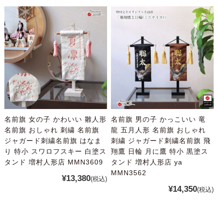
名前旗 女の子 かわいい 雛人形
名前旗 男の子 かっこいい 竜
名前旗 おしゃれ 刺繍 名前旗
龍 五月人形 名前旗 おしゃれ
ジャガード刺繍名前旗 はなま
刺繍 ジャガード刺繍名前旗 飛
り 特小 スワロフスキー 白塗ス
翔鷹 日輪 月に鷹 特小 黒塗ス
タンド 増村人形店 MMN3609
タンド 増村人形店 ya
MMN3562
¥13,380
(税込)
¥14,350
(税込)