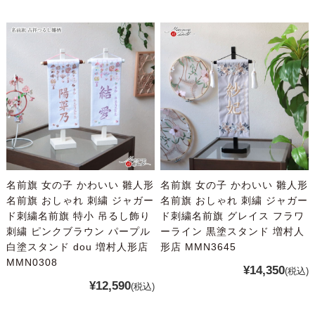
名前旗 女の子 かわいい 雛人形
名前旗 女の子 かわいい 雛人形
名前旗 おしゃれ 刺繍 ジャガー
名前旗 おしゃれ 刺繍 ジャガー
ド刺繍名前旗 特小 吊るし飾り
ド刺繍名前旗 グレイス フラワ
刺繍 ピンクブラウン パープル
ーライン 黒塗スタンド 増村人
白塗スタンド dou 増村人形店
形店 MMN3645
MMN0308
¥14,350
(税込)
¥12,590
(税込)