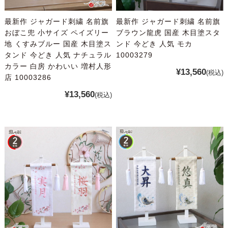
最新作 ジャガード刺繍 名前旗
最新作 ジャガード刺繍 名前旗
おぼこ兜 小サイズ ペイズリー
ブラウン龍虎 国産 木目塗スタ
地 くすみブルー 国産 木目塗ス
ンド 今どき 人気 モカ
タンド 今どき 人気 ナチュラル
10003279
カラー 白房 かわいい 増村人形
¥13,560
(税込)
店 10003286
¥13,560
(税込)