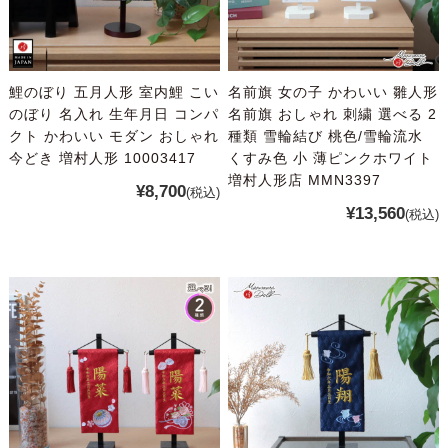
鯉のぼり 五月人形 室内鯉 こい
名前旗 女の子 かわいい 雛人形
のぼり 名入れ 生年月日 コンパ
名前旗 おしゃれ 刺繍 選べる 2
クト かわいい モダン おしゃれ
種類 雪輪結び 桃色/雪輪流水
今どき 増村人形 10003417
くすみ色 小 薄ピンクホワイト
増村人形店 MMN3397
¥8,700
(税込)
¥13,560
(税込)