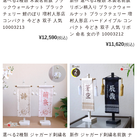
選べる2種類 木製名前旗 ブラ
新作 選べる2種類 木製名前旗
ックウォールナット ブラック
リボン柄入り ブラックウォー
チェリー 鯉のぼり 増村人形店
ルナット ブラックチェリー 増
コンパクト 今どき 双子 人気
村人形店 ハードメイプル コン
10003213
パクト 今どき 双子 人気 リボ
ン 命名 女の子 10003212
¥12,590
(税込)
¥11,620
(税込)
選べる2種類 ジャガード刺繍名
新作 ジャガード刺繍名前旗 ナ