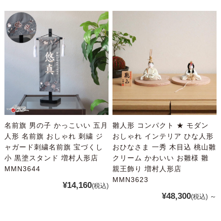
名前旗 男の子 かっこいい 五月
雛人形 コンパクト ★ モダン
人形 名前旗 おしゃれ 刺繍 ジ
おしゃれ インテリア ひな人形
ャガード刺繍名前旗 宝づくし
おひなさま 一秀 木目込 桃山雛
小 黒塗スタンド 増村人形店
クリーム かわいい お雛様 雛
MMN3644
親王飾り 増村人形店
MMN3623
¥14,160
(税込)
¥48,300
～
(税込)