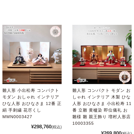
雛人形 小出松寿 コンパクト
雛人形 コンパクト モダン お
モダン おしゃれ インテリア
しゃれ インテリア 木製 ひな
ひな人形 おひなさま 12番 正
人形 おひなさま 小出松寿 11
絹 手刺繍 花尽くし
番 立雛 黄櫨染 即位儀礼 お
MMN0003427
雛様 雛 親王飾り 増村人形店
10003355
¥298,760
(税込)
¥269,800
(税込)