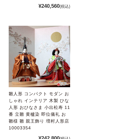
¥240,560
(税込)
雛人形 コンパクト モダン お
しゃれ インテリア 木製 ひな
人形 おひなさま 小出松寿 11
番 立雛 黄櫨染 即位儀礼 お
雛様 雛 親王飾り 増村人形店
10003354
¥242,800
(税込)