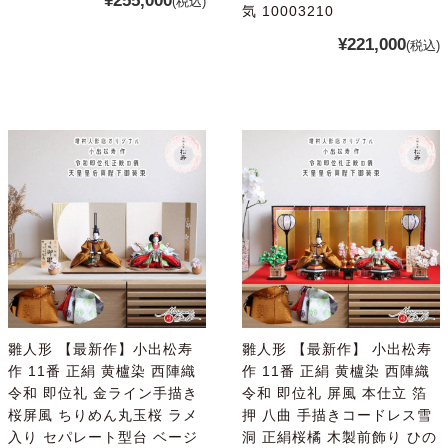
¥255,000
(税込)
気 10003210
¥221,000
(税込)
雛人形 【最新作】小出松寿
雛人形 【最新作】 小出松寿
作 11番 正絹 黄櫨染 西陣織
作 11番 正絹 黄櫨染 西陣織
令和 即位礼 金ライン手描き
令和 即位礼 屏風 本仕立 箔
桜屏風 ちりめん丸玉桜 ラメ
押 八曲 手描きコードレス雪
入り セパレート型台 ベージ
洞 正絹桜橘 木製前飾り ひの