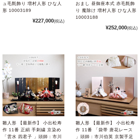
ュ毛氈飾り 増村人形 ひな人
おまし 昼御座本式 赤毛氈飾
形 10003189
り 魔除け 増村人形 ひな人形
10003188
¥227,000
(税込)
¥252,000
(税込)
雛人形 【最新作】 小出松寿
雛人形 【最新作】 小出松寿
作 11番 正絹 手刺繍 京染め
作 11番 「袋帯 唐花レース
「雲水 四君子 」頭師：市川
」頭師：市川伯英 京製手足