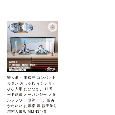
雛人形 小出松寿 コンパクト
モダン おしゃれ インテリア
ひな人形 おひなさま 11番 コ
ード刺繍 オーガンジー メタ
ルフラワー 頭師：市川伯英
かわいい お雛様 雛 親王飾り
増村人形店 MMN3449