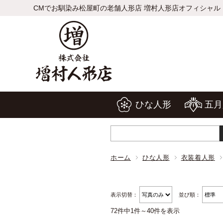
CMでお馴染み松屋町の老舗人形店 増村人形店オフィシャル
ひな人形
五月
ホーム
ひな人形
衣装着人形
表示切替：
並び順：
72件中1件～40件を表示