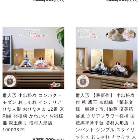
雛人形 小出松寿 コンパクト
雛人形 【最新作】 小出松寿
モダン おしゃれ インテリア
作 柳 親王 京刺繍 「菊花文
ひな人形 おひなさま 12番 京
様」頭師：市川伯英 済美箔
刺繍 羽根柄 かわいい お雛様
屏風 クリアフラワー桜橘 国
雛 親王飾り 増村人形店
産黒塗薄平台 増村人形店 コ
10003329
ンパクト シンプル スタイリ
ッシュ おしゃれ キラキラ 人