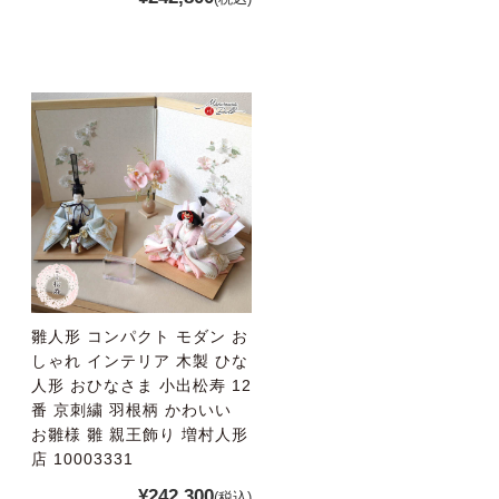
雛人形 コンパクト モダン お
しゃれ インテリア 木製 ひな
人形 おひなさま 小出松寿 12
番 京刺繍 羽根柄 かわいい
お雛様 雛 親王飾り 増村人形
店 10003331
¥242,300
(税込)