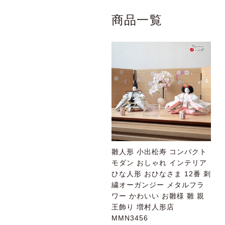
商品一覧
雛人形 小出松寿 コンパクト
モダン おしゃれ インテリア
ひな人形 おひなさま 12番 刺
繍オーガンジー メタルフラ
ワー かわいい お雛様 雛 親
王飾り 増村人形店
MMN3456