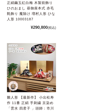
正絹繭玉紅白梅 木製前飾り
ひのおまし 昼御座本式 赤毛
氈飾り 魔除け 増村人形 ひな
人形 10003187
¥290,800
(税込)
雛人形 【最新作】 小出松寿
作 11番 正絹 手刺繍 京染め
「雲水 四君子 」頭師：市川