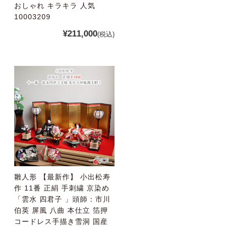
おしゃれ キラキラ 人気
10003209
¥211,000
(税込)
雛人形 【最新作】 小出松寿
作 11番 正絹 手刺繍 京染め
「雲水 四君子 」頭師：市川
伯英 屏風 八曲 本仕立 箔押
コードレス手描き雪洞 国産