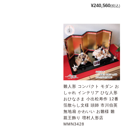
¥240,560
(税込)
雛人形 コンパクト モダン お
しゃれ インテリア ひな人形
おひなさま 小出松寿作 12番
箔散らし文様 頭師 市川伯英
無地扇 かわいい お雛様 雛
親王飾り 増村人形店
MMN3428