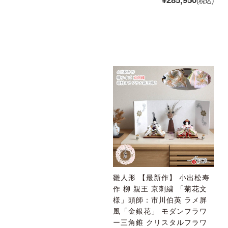
¥285,950
(税込)
雛人形 【最新作】 小出松寿
作 柳 親王 京刺繍 「菊花文
様」頭師：市川伯英 ラメ屏
風「金銀花」 モダンフラワ
ー三角錐 クリスタルフラワ