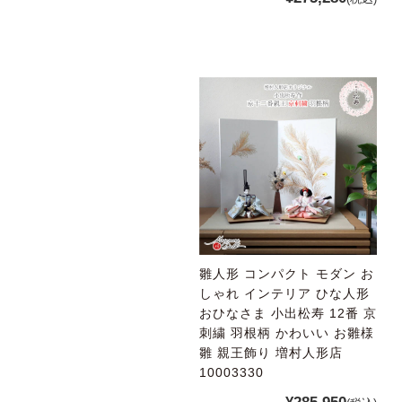
雛人形 コンパクト モダン お
しゃれ インテリア ひな人形
おひなさま 小出松寿 12番 京
刺繍 羽根柄 かわいい お雛様
雛 親王飾り 増村人形店
10003330