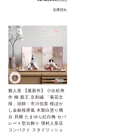
在庫切れ
雛人形 【最新作】 小出松寿
作 柳 親王 京刺繍 「菊花文
様」頭師：市川伯英 桜ぼか
し金銀桜屏風 木製白塗り燭
台 貝桶 たまゆら紅白梅 セパ
レート型台飾り 増村人形店
コンパクト スタイリッシュ