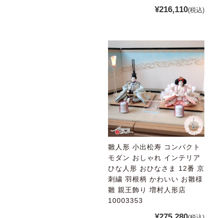
¥216,110
(税込)
雛人形 小出松寿 コンパクト
モダン おしゃれ インテリア
ひな人形 おひなさま 12番 京
刺繍 羽根柄 かわいい お雛様
雛 親王飾り 増村人形店
10003353
¥275,280
(税込)