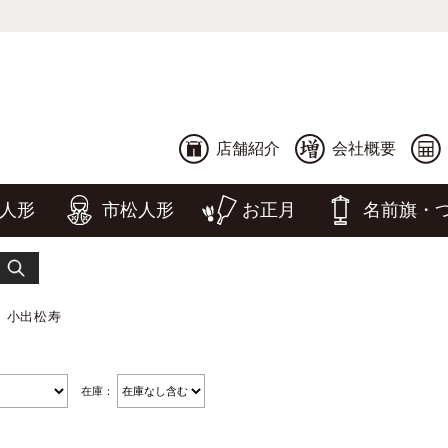
店舗紹介
会社概要
人形
市松人形
お正月
名前旗・
小出松寿
在庫：