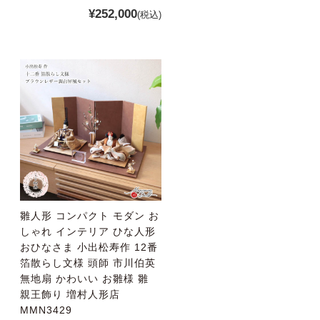
¥252,000
(税込)
雛人形 コンパクト モダン お
しゃれ インテリア ひな人形
おひなさま 小出松寿作 12番
箔散らし文様 頭師 市川伯英
無地扇 かわいい お雛様 雛
親王飾り 増村人形店
MMN3429