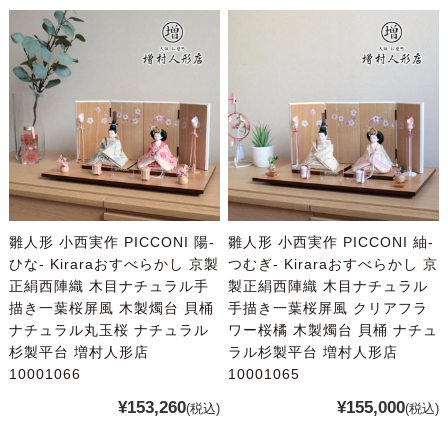
雛人形 小西実作 PICCONI 陽-
雛人形 小西実作 PICCONI 紬-
ひな- Kiraraおすべらかし 京製
つむぎ- Kiraraおすべらかし 京
正絹西陣織 木目ナチュラル手
製正絹西陣織 木目ナチュラル
描き一葉桜屏風 木製燭台 貝桶
手描き一葉桜屏風 クリアフラ
ナチュラル丸玉桜 ナチュラル
ワー桜橘 木製燭台 貝桶 ナチュ
杉製平台 増村人形店
ラル杉製平台 増村人形店
10001066
10001065
¥153,260
¥155,000
(税込)
(税込)