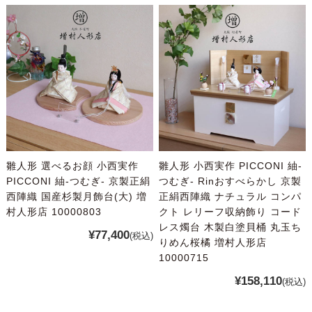
雛人形 選べるお顔 小西実作
雛人形 小西実作 PICCONI 紬-
PICCONI 紬-つむぎ- 京製正絹
つむぎ- Rinおすべらかし 京製
西陣織 国産杉製月飾台(大) 増
正絹西陣織 ナチュラル コンパ
村人形店 10000803
クト レリーフ収納飾り コード
レス燭台 木製白塗貝桶 丸玉ち
¥77,400
(税込)
りめん桜橘 増村人形店
10000715
¥158,110
(税込)