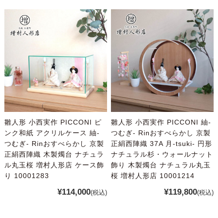
雛人形 小西実作 PICCONI ピ
雛人形 小西実作 PICCONI 紬-
ンク和紙 アクリルケース 紬-
つむぎ- Rinおすべらかし 京製
つむぎ- Rinおすべらかし 京製
正絹西陣織 37A 月-tsuki- 円形
正絹西陣織 木製燭台 ナチュラ
ナチュラル杉・ウォールナット
ル丸玉桜 増村人形店 ケース飾
飾り 木製燭台 ナチュラル丸玉
り 10001283
桜 増村人形店 10001214
¥114,000
¥119,800
(税込)
(税込)