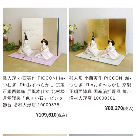
雛人形 小西実作 PICCONI 紬-
雛人形 小西実作 PICCONI 紬-
つむぎ- Rinおすべらかし 京製
つむぎ- Rinおすべらかし 京製
正絹西陣織 屏風本仕立 北村松
正絹西陣織 国産箔押屏風 飾台
月堂謹製「色々小石」 ピンク
増村人形店 10000361
飾台 増村人形店 10000378
¥88,270
(税込)
¥109,610
(税込)