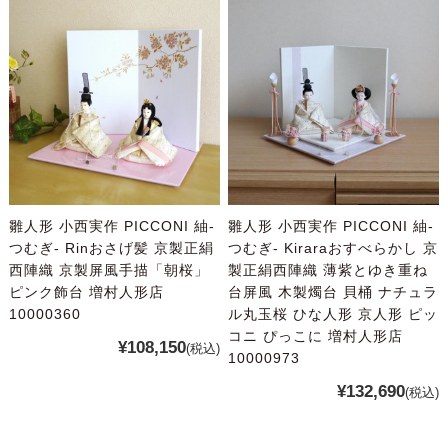
雛人形 小西実作 PICCONI 紬-
雛人形 小西実作 PICCONI 紬-
つむぎ- Rinおさげ髪 京製正絹
つむぎ- Kiraraおすべらかし 京
西陣織 京製屏風手描「朝桜」
製正絹西陣織 薄紫とゆき重ね
ピンク飾台 増村人形店
台屏風 木製燭台 貝桶 ナチュラ
10000360
ル丸玉桜 ひな人形 京人形 ピッ
コニ ぴっこに 増村人形店
¥108,150
(税込)
10000973
¥132,690
(税込)