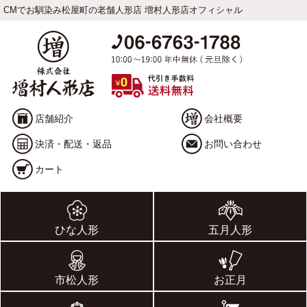
CMでお馴染み松屋町の老舗人形店 増村人形店オフィシャル
店舗紹介
会社概要
決済・配送・返品
お問い合わせ
カート
ひな人形
五月人形
市松人形
お正月