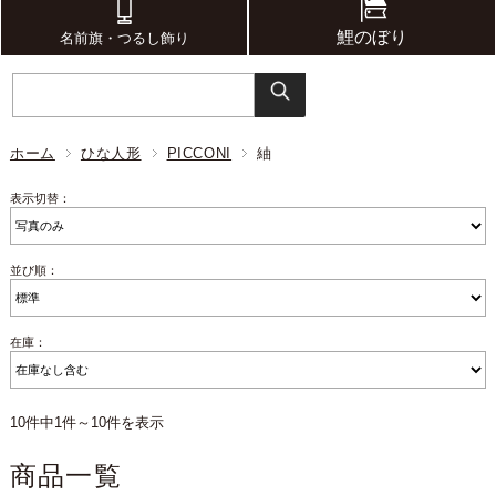
鯉のぼり
名前旗・つるし飾り
ホーム
ひな人形
PICCONI
紬
表示切替：
並び順：
在庫：
10件中1件～10件を表示
商品一覧