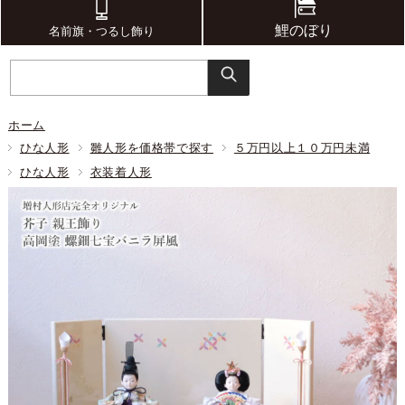
鯉のぼり
名前旗・つるし飾り
ホーム
ひな人形
雛人形を価格帯で探す
５万円以上１０万円未満
ひな人形
衣装着人形