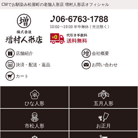
CMでお馴染み松屋町の老舗人形店 増村人形店オフィシャル
店舗紹介
会社概要
決済・配送・返品
お問い合わせ
カート
ひな人形
五月人形
市松人形
お正月