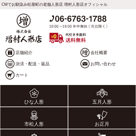
CMでお馴染み松屋町の老舗人形店 増村人形店オフィシャル
店舗紹介
会社概要
決済・配送・返品
お問い合わせ
カート
ひな人形
五月人形
市松人形
お正月