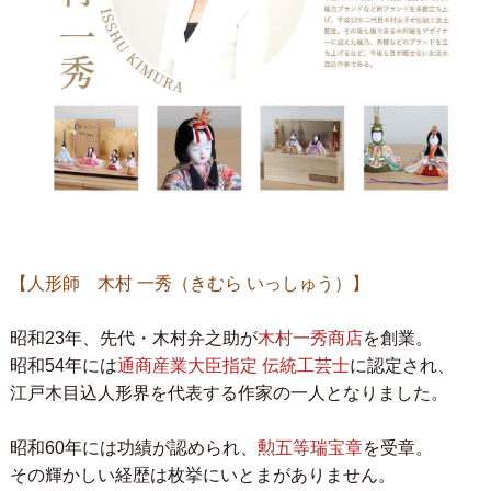
【人形師 木村 一秀（きむら いっしゅう）】
昭和23年、先代・木村弁之助が
木村一秀商店
を創業。
昭和54年には
通商産業大臣指定 伝統工芸士
に認定され、
江戸木目込人形界を代表する作家の一人となりました。
昭和60年には功績が認められ、
勲五等瑞宝章
を受章。
その輝かしい経歴は枚挙にいとまがありません。