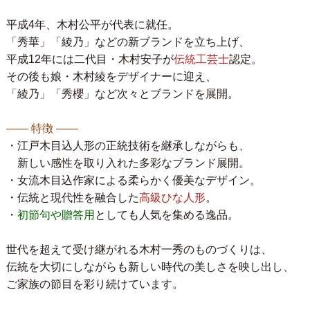
平成4年、木村公平が代表に就任。
「秀華」「綾乃」などの新ブランドを立ち上げ、
平成12年には二代目・木村安子が
伝統工芸士
認定。
その後も娘・木村綾をデザイナーに迎え、
「綾乃」「秀櫻」など次々とブランドを展開。
―― 特徴 ――
・江戸木目込人形の正統技術を継承しながらも、
新しい感性を取り入れた多彩なブランド展開。
・女流木目込作家による柔らかく優美なデザイン。
・伝統と現代性を融合した
高級ひな人形
。
・
初節句や贈答用
としても人気を集める逸品。
世代を超えて受け継がれる木村一秀のものづくりは、
伝統を大切にしながらも新しい時代の美しさを映し出し、
ご家族の節目を彩り続けています。