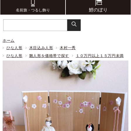
鯉のぼり
名前旗・つるし飾り
ホーム
ひな人形
木目込み人形
木村一秀
ひな人形
雛人形を価格帯で探す
１０万円以上１５万円未満