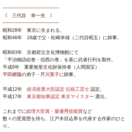
━━━━━━━━━━━━
《 三代目 幸一光 》
━━━━━━━━━━━━
昭和28年 東京に生まれる。
昭和46年 18歳で父・松崎幸雄（二代目昭玉）に師事。
昭和63年 京都府立文化博物館にて
「平治物語絵巻・信西の巻」を基に武者行列を製作。
平成9年 重要無形文化財保持者（人間国宝）
平田郷陽
の弟子・
芹川英子
に師事。
平成12年
経済産業大臣認定 伝統工芸士
認定。
平成17年
東京都知事認定 東京マイスター
選出。
これまでに
総理大臣賞・最優秀技能賞
など
数々の受賞歴を持ち、江戸木目込界を代表する作家のひと
り。