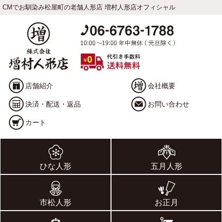
CMでお馴染み松屋町の老舗人形店 増村人形店オフィシャル
店舗紹介
会社概要
決済・配送・返品
お問い合わせ
カート
ひな人形
五月人形
市松人形
お正月