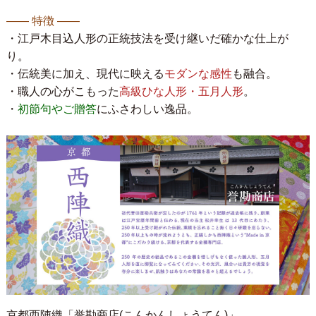
―― 特徴 ――
・江戸木目込人形の正統技法を受け継いだ確かな仕上が
り。
・伝統美に加え、現代に映える
モダンな感性
も融合。
・職人の心がこもった
高級ひな人形・五月人形
。
・
初節句やご贈答
にふさわしい逸品。
京都西陣織「誉勘商店(こんかんしょうてん)」