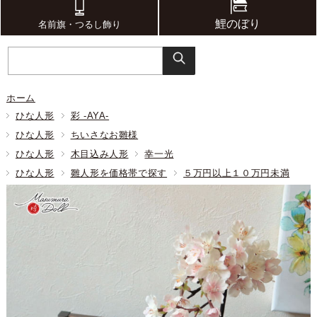
鯉のぼり
名前旗・つるし飾り
ホーム
ひな人形
彩 -AYA-
ひな人形
ちいさなお雛様
ひな人形
木目込み人形
幸一光
ひな人形
雛人形を価格帯で探す
５万円以上１０万円未満