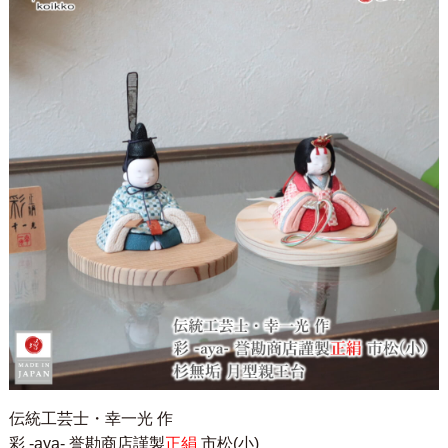
伝統工芸士・幸一光 作
彩 -aya- 誉勘商店謹製
正絹
市松(小)