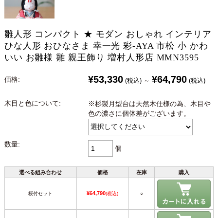
雛人形 コンパクト ★ モダン おしゃれ インテリア
ひな人形 おひなさま 幸一光 彩-AYA 市松 小 かわ
いい お雛様 雛 親王飾り 増村人形店 MMN3595
¥53,330
¥64,790
価格:
(税込)
～
(税込)
木目と色について:
※杉製月型台は天然木仕様の為、木目や
色の濃さに個体差がございます。
数量:
個
選べる組み合わせ
価格
在庫
購入
¥64,790
桜付セット
(税込)
○