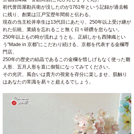
初代誉田屋勘兵衛が没したのが1761年という記録が過去帳
に残り、創業は江戸宝歴年間前と伝わる。
現在の当主松井幸生は13代目にあたり、250年以上受け継が
れた伝統、業績を忘れること無く日々研鑽を怠らない。
250年以上もの時が流れようとも、正絹しかも西陣織とい
う“Made in 京都”にこだわり続ける、京都を代表する金欄専
門店。
250年の歴史の結晶であるこの金欄を惜しげもなく使った雛
人形、五月人形を直に御覧になってみてください。
その光沢、風合いは貴方の視覚を存分に楽しませ、肌触り
はあなたの常識を易々と超えるでしょう。