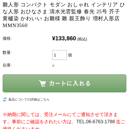
雛人形 コンパクト モダン おしゃれ インテリア ひ
な人形 おひなさま 清水光雲監修 春光 25号 芥子
黄櫨染 かわいい お雛様 雛 親王飾り 増村人形店
MMN3560
¥133,860
価格:
(税込)
数量:
個
在庫:
○
返品についての詳細はこちら
※納期に関しては、受注メールにてご通知させて頂きま
す。事前にご確認をされたい方は、
TEL.06-6763-1788
迄ご
連絡くださいませ。