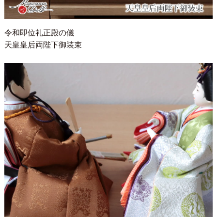
令和即位礼正殿の儀
天皇皇后両陛下御装束