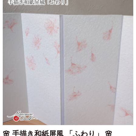
🌸 手描き和紙屏風 「ふわり」 🌸