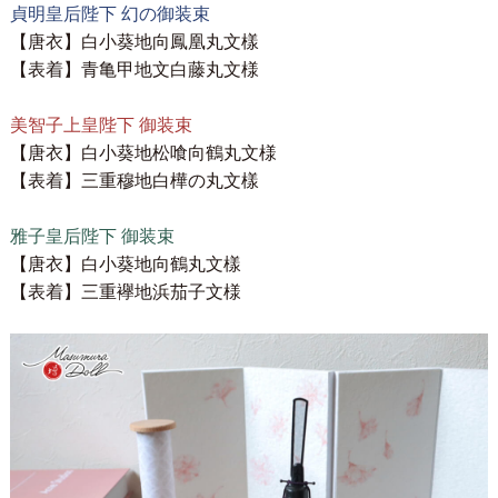
貞明皇后陛下 幻の御装束
【唐衣】白小葵地向鳳凰丸文樣
【表着】青亀甲地文白藤丸文様
美智子上皇陛下 御装束
【唐衣】白小葵地松喰向鶴丸文様
【表着】三重穆地白樺の丸文樣
雅子皇后陛下 御装束
【唐衣】白小葵地向鶴丸文樣
【表着】三重襷地浜茄子文様