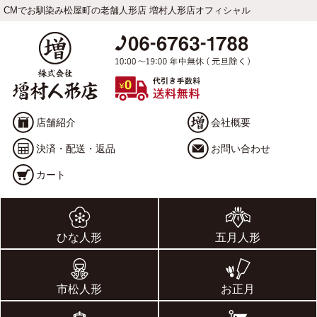
CMでお馴染み松屋町の老舗人形店 増村人形店オフィシャル
店舗紹介
会社概要
決済・配送・返品
お問い合わせ
カート
ひな人形
五月人形
市松人形
お正月