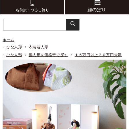
鯉のぼり
名前旗・つるし飾り
ホーム
ひな人形
衣装着人形
ひな人形
雛人形を価格帯で探す
１５万円以上２０万円未満