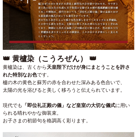
👑 黄櫨染（こうろぜん） 👑
黄櫨染は、古くから
天皇陛下だけが身にまとうことを許さ
れた特別なお色
です。
櫨の木の黄色と蘇芳の赤を合わせた深みある色合いで、
太陽の光を浴びると美しく移ろうと伝えられています。
現代でも
「即位礼正殿の儀」など皇室の大切な儀式
に用い
られる晴れやかな御装束。
お子さまの初節句を格調高く彩ります。