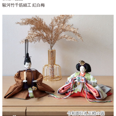
駿河竹千筋細工 紅白梅