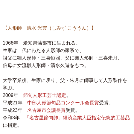
【人形師 清水 光雲（しみず こううん）】
1966年 愛知県蒲郡市に生まれる。
生家は二代にわたる人形師の家系で、
祖父に雛人形師・三喜恒照、父に雛人形師・三喜朱月、
伯母に女流雛人形師・清水久遊をもつ。
大学卒業後、生家に戻り、父・朱月に師事して人形製作を
学ぶ。
2009年
節句人形工芸士認定
。
平成21年
中部人形節句品コンクール会長賞
受賞。
平成23年
名古屋市会議長賞
受賞。
令和3年
「名古屋節句飾」経済産業大臣指定伝統的工芸品
に指定。