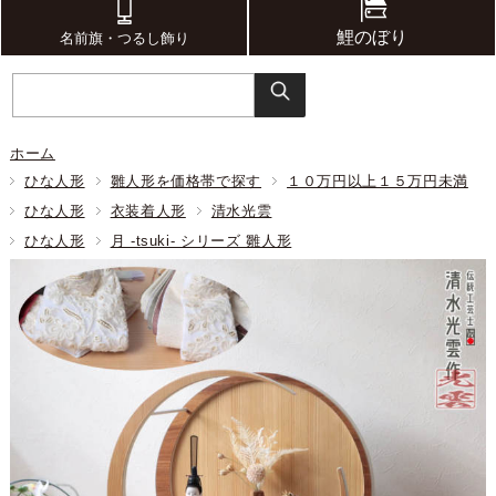
鯉のぼり
名前旗・つるし飾り
ホーム
ひな人形
雛人形を価格帯で探す
１０万円以上１５万円未満
ひな人形
衣装着人形
清水光雲
ひな人形
月 -tsuki- シリーズ 雛人形