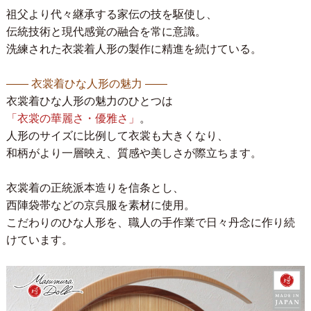
祖父より代々継承する家伝の技を駆使し、
伝統技術と現代感覚の融合を常に意識。
洗練された衣裳着人形の製作に精進を続けている。
―― 衣裳着ひな人形の魅力 ――
衣裳着ひな人形の魅力のひとつは
「衣裳の華麗さ・優雅さ」
。
人形のサイズに比例して衣裳も大きくなり、
和柄がより一層映え、質感や美しさが際立ちます。
衣裳着の正統派本造りを信条とし、
西陣袋帯などの京呉服を素材に使用。
こだわりのひな人形を、職人の手作業で日々丹念に作り続
けています。