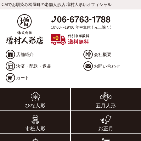
CMでお馴染み松屋町の老舗人形店 増村人形店オフィシャル
店舗紹介
会社概要
決済・配送・返品
お問い合わせ
カート
ひな人形
五月人形
市松人形
お正月