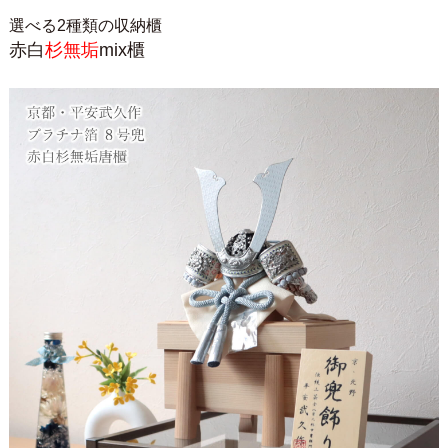
選べる2種類の収納櫃
赤白
杉無垢
mix櫃