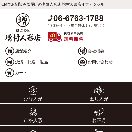
CMでお馴染み松屋町の老舗人形店 増村人形店オフィシャル
店舗紹介
会社概要
決済・配送・返品
お問い合わせ
カート
ひな人形
五月人形
市松人形
お正月