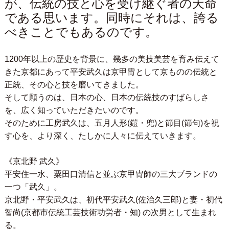
が、伝統の技と心を受け継ぐ者の天命
である思います。同時にそれは、誇る
べきことでもあるのです。
1200年以上の歴史を背景に、幾多の美技美芸を育み伝えて
きた京都にあって平安武久は京甲冑として京ものの伝統と
正統、その心と技を磨いてきました。
そして願うのは、日本の心、日本の伝統技のすばらしさ
を、広く知っていただきたいのです。
そのために工房武久は、五月人形(鎧・兜)と節目(節句)を祝
す心を、より深く、たしかに人々に伝えていきます。
《京北野 武久》
平安住一水、粟田口清信と並ぶ京甲冑師の三大ブランドの
一つ「武久」。
京北野・平安武久は、初代平安武久(佐治久三郎)と妻・初代
智尚(京都市伝統工芸技術功労者・知) の次男として生まれ
る。