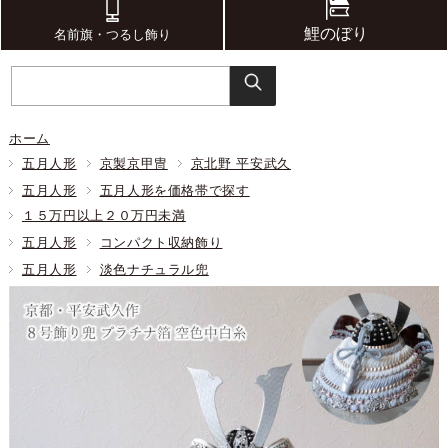
鯉のぼり
名前旗・つるし飾り
ホーム
五月人形
京製京甲冑
京北野 平安武久
五月人形
五月人形を価格帯で探す
１５万円以上２０万円未満
五月人形
コンパクト収納飾り
五月人形
淡色ナチュラル兜