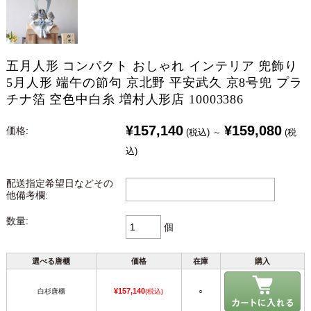
五月人形 コンパクト おしゃれ インテリア 兜飾り
5月人形 端午の節句 京北野 平安武久 京8号兜 プラ
チナ箔 空色中白糸 増村人形店 10003386
¥157,140
¥159,080
価格:
(税込)
～
(税
込)
配送指定希望日などその
他備考欄:
数量:
個
選べる唐櫃
価格
在庫
購入
¥157,140
白杉唐櫃
(税込)
○