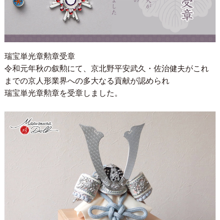
瑞宝単光章勲章受章
令和元年秋の叙勲にて、京北野平安武久・佐治健夫がこれ
までの京人形業界への多大なる貢献が認められ
瑞宝単光章勲章を受章しました。