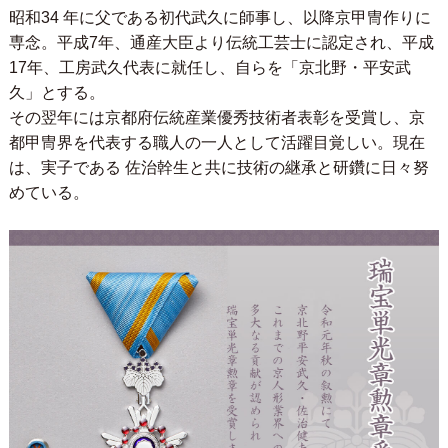
昭和34 年に父である初代武久に師事し、以降京甲冑作りに
専念。平成7年、通産大臣より伝統工芸士に認定され、平成
17年、工房武久代表に就任し、自らを「京北野・平安武
久」とする。
その翌年には京都府伝統産業優秀技術者表彰を受賞し、京
都甲冑界を代表する職人の一人として活躍目覚しい。現在
は、実子である 佐治幹生と共に技術の継承と研鑽に日々努
めている。