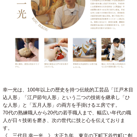
幸一光は、100年以上の歴史を持つ伝統的工芸品「江戸木目
込人形」「江戸節句人形」という二つの技術を継承し「ひ
な人形」と「五月人形」の両方を手掛けるエ房です。
70代の熟練職人から20代の若手職人まで、幅広い年代の職
人が日々技術を磨き、次の世代に技と心を伝えておりま
す。
《 三代目 幸一光 》 大正九年、東京の下町下谷竹町に創