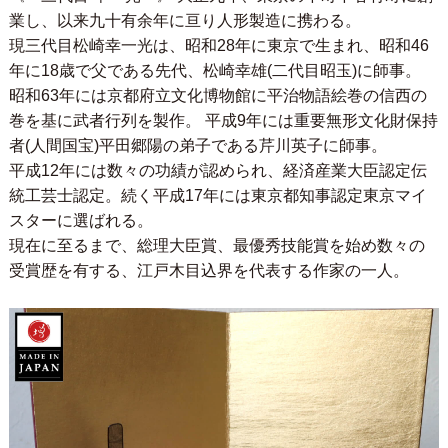
業し、以来九十有余年に亘り人形製造に携わる。
現三代目松崎幸一光は、昭和28年に東京で生まれ、昭和46
年に18歳で父である先代、松崎幸雄(二代目昭玉)に師事。
昭和63年には京都府立文化博物館に平治物語絵巻の信西の
巻を基に武者行列を製作。 平成9年には重要無形文化財保持
者(人間国宝)平田郷陽の弟子である芹川英子に師事。
平成12年には数々の功績が認められ、経済産業大臣認定伝
統工芸士認定。続く平成17年には東京都知事認定東京マイ
スターに選ばれる。
現在に至るまで、総理大臣賞、最優秀技能賞を始め数々の
受賞歴を有する、江戸木目込界を代表する作家の一人。