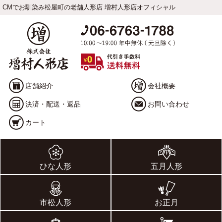
CMでお馴染み松屋町の老舗人形店 増村人形店オフィシャル
店舗紹介
会社概要
決済・配送・返品
お問い合わせ
カート
ひな人形
五月人形
市松人形
お正月