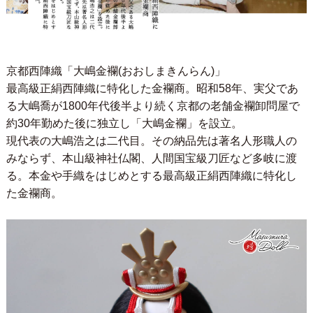
京都西陣織「大嶋金襴(おおしまきんらん)」
最高級正絹西陣織に特化した金襴商。昭和58年、実父であ
る大嶋喬が1800年代後半より続く京都の老舗金襴卸問屋で
約30年勤めた後に独立し「大嶋金襴」を設立。
現代表の大嶋浩之は二代目。その納品先は著名人形職人の
みならず、本山級神社仏閣、人間国宝級刀匠など多岐に渡
る。本金や手織をはじめとする最高級正絹西陣織に特化し
た金襴商。