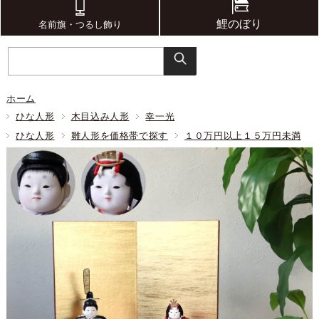
鯉のぼり
名前旗・つるし飾り
ホーム
ひな人形
木目込み人形
幸一光
ひな人形
雛人形を価格帯で探す
１０万円以上１５万円未満