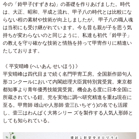
今の「鈴甲子(すずきね)」の基礎を作りあげました。時代
は、大正、昭和、平成と流れ、甲子八の時代とは比較にな
らない程の素材や技術が向上しましたが、 甲子八の職人魂
は当初にも受け継がれています。今も昔も親が子を思う気
持ちが変わらないのと同じように、私達も初代「鈴甲子」
の教えを守り確かな技術と情熱を持って甲冑作りに精進い
たしております。
《 平安晴峰 (へいあん せいほう) 》
平安晴峰は四代目まで続く名門甲冑工房。全国新作節句人
形コンクールにおいて内閣総理大臣賞特別賞受賞。東京都
都知事より青年優秀技能賞受賞。機会ある度に日本全国に
所蔵されている鎧、兜を実地に調べ研究精進を重ね現在に
至る。甲冑師 雄山や人形師 壹三(いちぞう)の名でも活躍
し、壹三はわんぱく大将シリー ズを製作する人気人形師と
しても知られている。