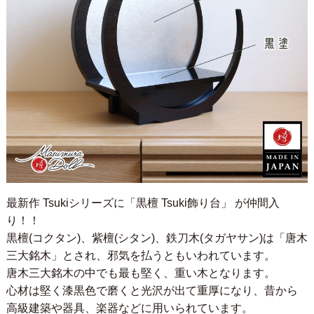
最新作 Tsukiシリーズに「黒檀 Tsuki飾り台」 が仲間入
り！！
黒檀(コクタン)、紫檀(シタン)、鉄刀木(タガヤサン)は「唐木
三大銘木」とされ、邪気を払うともいわれています。
唐木三大銘木の中でも最も堅く、重い木となります。
心材は堅く漆黒色で磨くと光沢が出て重厚になり、昔から
高級建築や器具、楽器などに用いられています。