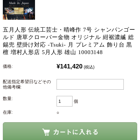
五月人形 伝統工芸士・晴峰作 7号 シャンパンゴー
ルド 唐草クローバー金物 オリジナル 紺裾濃縅 総
錫兜 壁掛け対応 -Tsuki- 月 プレミアム 飾り台 黒
檀 増村人形店 5月人形 雄山 10003148
¥141,420
価格:
(税込)
配送指定希望日などその
他備考欄:
数量:
個
在庫:
○