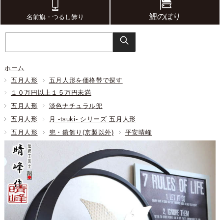
鯉のぼり
名前旗・つるし飾り
ホーム
五月人形
五月人形を価格帯で探す
１０万円以上１５万円未満
五月人形
淡色ナチュラル兜
五月人形
月 -tsuki- シリーズ 五月人形
五月人形
兜・鎧飾り(京製以外)
平安晴峰