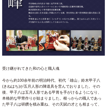
受け継がれてきた和の心と職人魂
今から約100余年前の明治時代、初代「雄山」鈴木甲子八
(きねはち)が五月人形の陣道具を営んでおりました。その
後、甲子八は五月人形である甲胃を手がけるようになり、
本格的な甲冑作りが始まりました。根っからの職人であっ
た甲子八は研鑽を積み重ね、その天賦の才とも相まって、