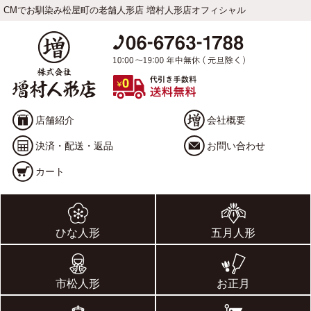
CMでお馴染み松屋町の老舗人形店 増村人形店オフィシャル
店舗紹介
会社概要
決済・配送・返品
お問い合わせ
カート
ひな人形
五月人形
市松人形
お正月