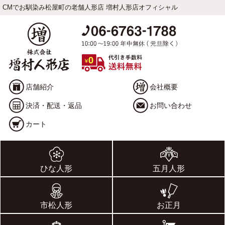
CMでお馴染み松屋町の老舗人形店 増村人形店オフィシャル
店舗紹介
会社概要
決済・配送・返品
お問い合わせ
カート
ひな人形
五月人形
市松人形
お正月