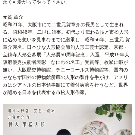
永く可愛がってやって下さい。
元賀 章介
昭和21年、大阪市にて二世元賀章介の長男として生まれ
る。昭和46年、二世に師事。初代より伝わる技と市松人形
に込める想いを見事なまでに継承し、昭和56年、三世元 賀
章介襲名。日本ひな人形協会節句人形工芸士認定、京都・
宝鏡寺人形公募展「人形展50周年記念」入選、平成19年大
阪府優秀技能者表彰「なにわの名工」受賞等、枚挙に暇が
無い。大阪歴史博物館、チニーコールズ博物館等、国内の
みならず国外の博物館所蔵の人形の製作を手がけ、アメリ
カはシアトルの日本領事館にて着付実演を行うなど、世界
が認める日本を代表する市松人形作家。