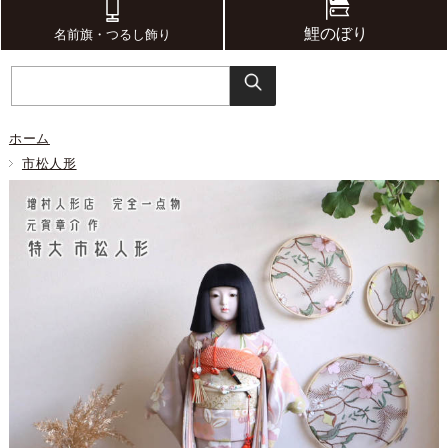
鯉のぼり
名前旗・つるし飾り
ホーム
市松人形