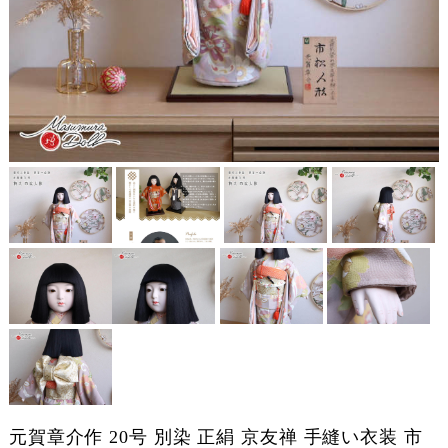
元賀章介作 20号 別染 正絹 京友禅 手縫い衣装 市