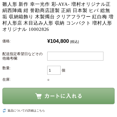
雛人形 新作 幸一光作 彩-AYA- 増村オリジナル正
絹西陣織 紺 誉勘商店謹製 正絹 日本製 ヒバ 総無
垢 収納箱飾り 木製燭台 クリアフラワー 紅白梅 増
村人形店 木目込み人形 収納 コンパクト 増村人形
オリジナル 10002826
¥104,800
価格:
(税込)
配送指定希望日などその
他備考欄:
数量:
個
在庫:
○
返品についての詳細はこちら