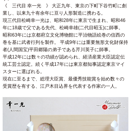
《 三代目 幸一光 》 大正九年、東京の下町下谷竹町に創
業し、以来九十有余年に亘り人形製造に携わる。
現三代目松崎幸一光は、昭和28年に東京で生まれ、昭和46
年に18歳で父である先代、松崎幸雄(二代目昭玉)に師事。
昭和63年には京都府立文化博物館に平治物語絵巻の信西の
巻を基に武者行列を製作。 平成9年には重要無形文化財保持
者(人間国宝)平田郷陽の弟子である芹川英子に師事。
平成12年には数々の功績が認められ、経済産業大臣認定伝
統工芸士認定。続く平成17年には東京都知事認定東京マイ
スターに選ばれる。
現在に至るまで、総理大臣賞、最優秀技能賞を始め数々の
受賞歴を有する、江戸木目込界を代表する作家の一人。