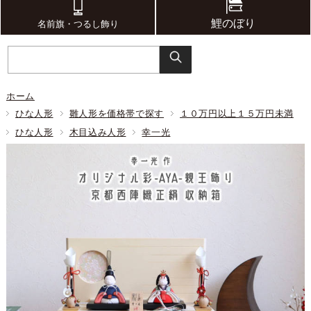
鯉のぼり
名前旗・つるし飾り
ホーム
ひな人形
雛人形を価格帯で探す
１０万円以上１５万円未満
ひな人形
木目込み人形
幸一光