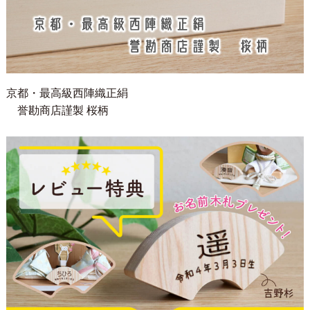
京都・最高級西陣織正絹
誉勘商店謹製 桜柄