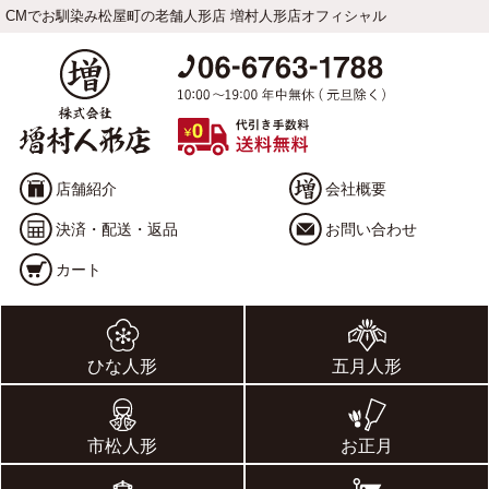
CMでお馴染み松屋町の老舗人形店 増村人形店オフィシャル
店舗紹介
会社概要
決済・配送・返品
お問い合わせ
カート
ひな人形
五月人形
市松人形
お正月