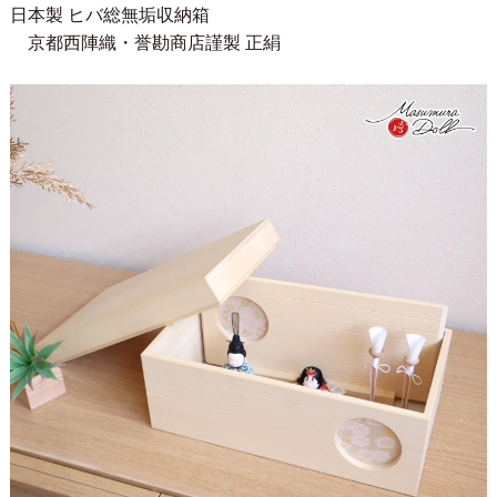
日本製 ヒバ総無垢収納箱
京都西陣織・誉勘商店謹製 正絹