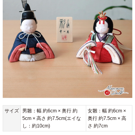
サイズ
男雛：幅 約6cm × 奥行 約
女雛：幅 約6cm ×
5cm × 高さ 約7.5cm(エイな
奥行 約7.5cm × 高
し：約10cm)
さ 約7cm