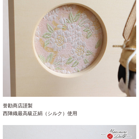
誉勘商店謹製
西陣織最高級正絹（シルク）使用