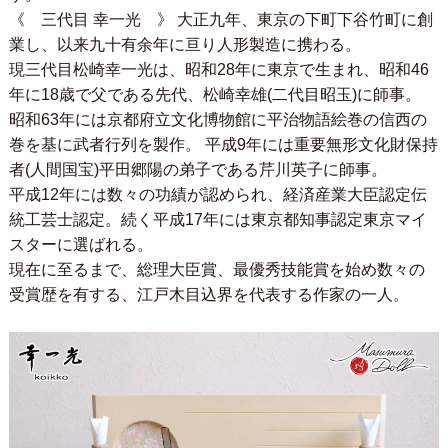
《 三代目 幸一光 》 大正九年、東京の下町下谷竹町に創
業し、以来九十有余年に亘り人形製造に携わる。
現三代目松崎幸一光は、昭和28年に東京で生まれ、昭和46
年に18歳で父である先代、松崎幸雄(二代目昭玉)に師事。
昭和63年には京都府立文化博物館に平治物語絵巻の信西の
巻を基に武者行列を製作。 平成9年には重要無形文化財保持
者(人間国宝)平田郷陽の弟子である芹川英子に師事。
平成12年には数々の功績が認められ、経済産業大臣認定伝
統工芸士認定。続く平成17年には東京都知事認定東京マイ
スターに選ばれる。
現在に至るまで、総理大臣賞、最優秀技能賞を始め数々の
受賞歴を有する、江戸木目込界を代表する作家の一人。