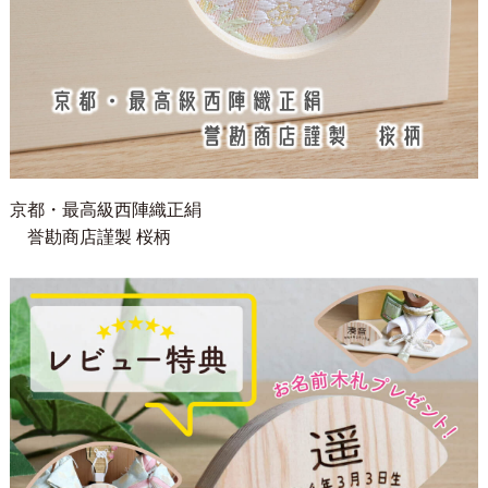
京都・最高級西陣織正絹
誉勘商店謹製 桜柄