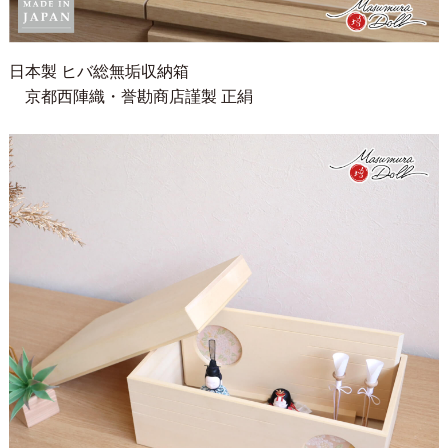
日本製 ヒバ総無垢収納箱
京都西陣織・誉勘商店謹製 正絹