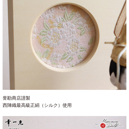
誉勘商店謹製
西陣織最高級正絹（シルク）使用