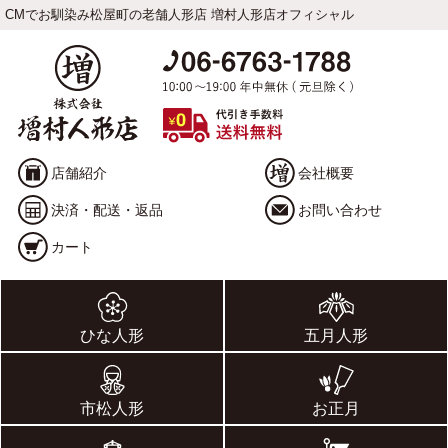
CMでお馴染み松屋町の老舗人形店 増村人形店オフィシャル
店舗紹介
会社概要
決済・配送・返品
お問い合わせ
カート
ひな人形
五月人形
市松人形
お正月