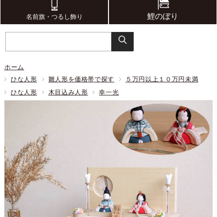
鯉のぼり
名前旗・つるし飾り
ホーム
ひな人形
雛人形を価格帯で探す
５万円以上１０万円未満
ひな人形
木目込み人形
幸一光