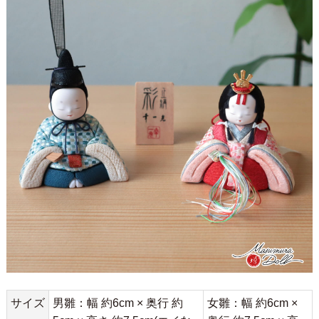
サイズ
男雛：幅 約6cm × 奥行 約
女雛：幅 約6cm ×