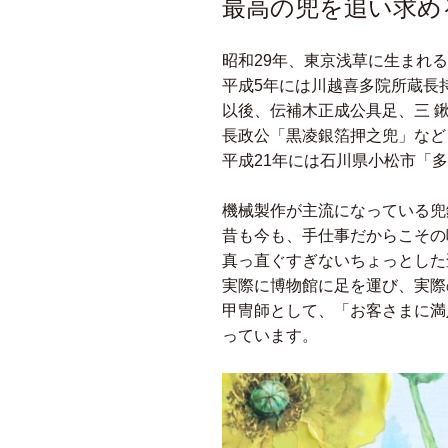
最高の兜を追い求め
昭和29年、東京浅草に生まれる
平成5年には川越喜多院所蔵長
以後、伝補木正成公具足、三 
長政公「黒凌銀箔押之兜」など
平成21年には石川県小松市「
機械製作が主流になっている兜
昔も今も、手仕事だからこその
真っ直ぐすぎないちょっとした
実際に博物館に足を運び、実際
甲冑師として、「お客さまに満
っています。