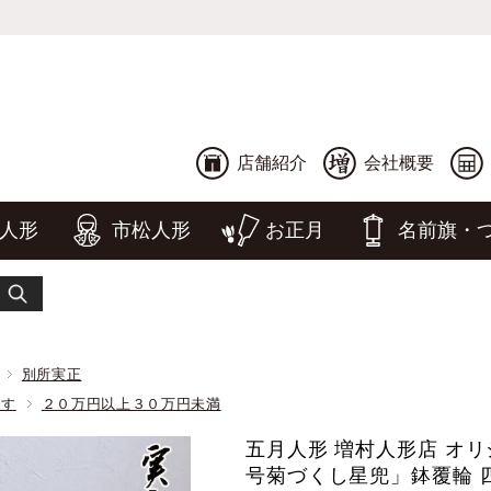
店舗紹介
会社概要
人形
市松人形
お正月
名前旗・
別所実正
探す
２０万円以上３０万円未満
五月人形 増村人形店 オリ
号菊づくし星兜」鉢覆輪 