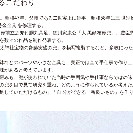
るこだわり
。昭和47年、父親である二世実正に師事、昭和58年に三 世
持金金具 を修理する。
鍬形前立之兜付胴丸具足、徳川家康公「大 黒頭布形兜」、豊臣
を数々の作品を制作発表する。
多太神社宝物の齋藤実盛の兜」を模写複製するなど、多岐にわ
鉢などのパーツや小さな金具も、実正では全て手仕事で作り上
味があると考えています。
歪みも、兜が使われていた当時の手囲気や手仕事ならではの味
の兜を目で見て研究を重ね、どのように作られているか考えた
足していただけるもの」「自 分ができる一番良いもの」を作