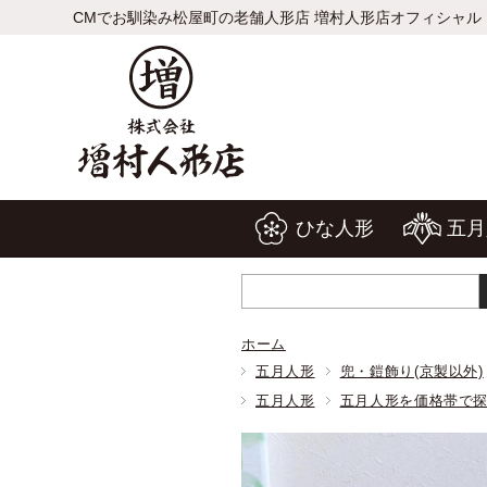
CMでお馴染み松屋町の老舗人形店 増村人形店オフィシャル
ひな人形
五月
ホーム
五月人形
兜・鎧飾り(京製以外)
五月人形
五月人形を価格帯で