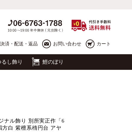
決済・配送・返品
お問い合わせ
カート
つるし飾り
鯉のぼり
ジナル飾り 別所実正作「6
四方白 紫檀系楕円台 アヤ