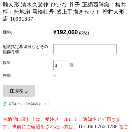
雛人形 清水久遊作 ひいな 芥子 正絹西陣織「梅共
柄」無地扇 雪輪牡丹 盛上手描きセット 増村人形
店 10001837
¥192,060
価格:
(税込)
配送指定希望日などその
他備考欄:
数量:
個
在庫:
×
返品についての詳細はこちら
※納期に関しては、受注メールにてご通知させて頂きま
す。事前にご確認をされたい方は、
TEL.06-6763-1788
迄ご