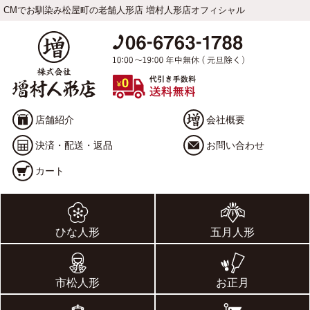
CMでお馴染み松屋町の老舗人形店 増村人形店オフィシャル
店舗紹介
会社概要
決済・配送・返品
お問い合わせ
カート
ひな人形
五月人形
市松人形
お正月