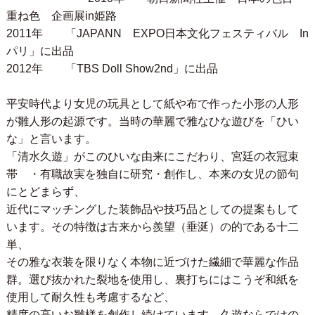
重ね色 企画展in姫路
2011年 「JAPANN EXPO日本文化フェスティバル In
パリ」に出品
2012年 「TBS Doll Show2nd」に出品
平安時代より女児の玩具として紙や布で作った小形の人形
が雛人形の起源です。当時の華麗で雅なひな遊びを「ひい
な」と言います。
「清水久遊」がこのひいな由来にこだわり、宮廷の衣冠束
帯 ・有職故実を独自に研究・創作し、本来の女児の節句
にとどまらず、
近代にマッチングした装飾品や技巧品としての提案もして
います。その特徴は古来から羨望（垂涎）の的である十二
単、
その雅な衣装を限りなく本物に近づけた繊細で華麗な作品
群。選び抜かれた裂地を使用し、裏打ちにはこうぞ和紙を
使用して耐久性も考慮するなど、
精度の高いお雛様を創作し続けています。久遊ならではの