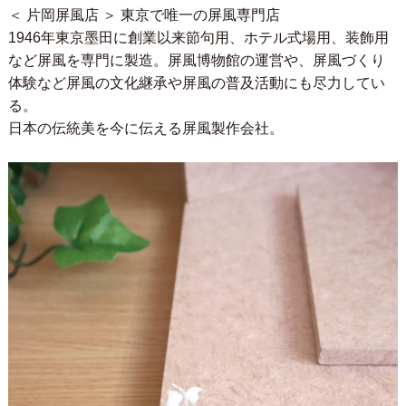
＜ 片岡屏風店 ＞ 東京で唯一の屏風専門店
1946年東京墨田に創業以来節句用、ホテル式場用、装飾用
など屏風を専門に製造。屏風博物館の運営や、屏風づくり
体験など屏風の文化継承や屏風の普及活動にも尽力してい
る。
日本の伝統美を今に伝える屏風製作会社。