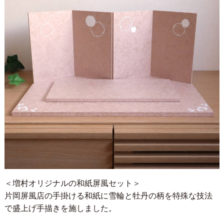
＜増村オリジナルの和紙屏風セット＞
片岡屏風店の手掛ける和紙に雪輪と牡丹の柄を特殊な技法
で盛上げ手描きを施しました。