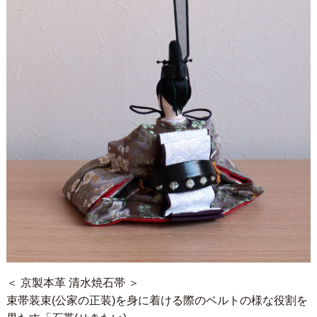
＜ 京製本革 清水焼石帯 ＞
束帯装束(公家の正装)を身に着ける際のベルトの様な役割を