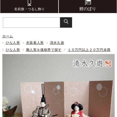
鯉のぼり
名前旗・つるし飾り
ホーム
ひな人形
衣装着人形
清水久遊
ひな人形
雛人形を価格帯で探す
１５万円以上２０万円未満