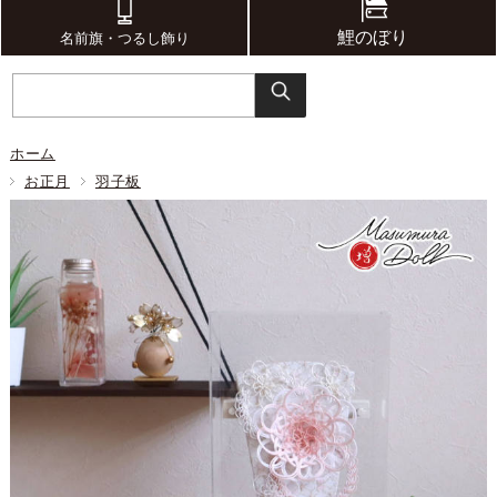
鯉のぼり
名前旗・つるし飾り
ホーム
お正月
羽子板