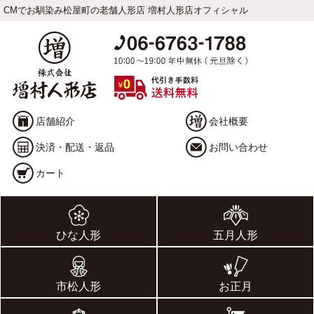
CMでお馴染み松屋町の老舗人形店 増村人形店オフィシャル
店舗紹介
会社概要
決済・配送・返品
お問い合わせ
カート
ひな人形
五月人形
市松人形
お正月