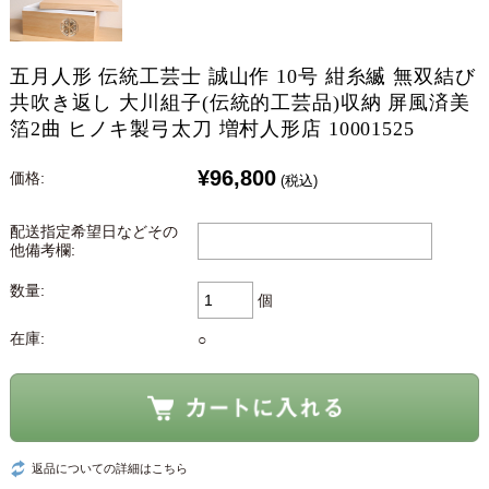
五月人形 伝統工芸士 誠山作 10号 紺糸縅 無双結び
共吹き返し 大川組子(伝統的工芸品)収納 屏風済美
箔2曲 ヒノキ製弓太刀 増村人形店 10001525
¥96,800
価格:
(税込)
配送指定希望日などその
他備考欄:
数量:
個
在庫:
○
返品についての詳細はこちら