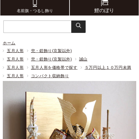
鯉のぼり
名前旗・つるし飾り
ホーム
五月人形
兜・鎧飾り(京製以外)
五月人形
兜・鎧飾り(京製以外)
誠山
五月人形
五月人形を価格帯で探す
５万円以上１０万円未満
五月人形
コンパクト収納飾り