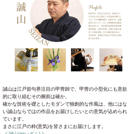
誠山は江戸節句界注目の甲冑師で、甲冑の小型化にも意欲
的に取り組むその腕前は確か。
確かな技術を礎としたモダンで独創的な作風は、他にはな
い誠山ならではの作品をお届けしたいとの意気が込められ
ています。
まさに江戸の粋(意気)を皆さまにお届けします。
《 誠山(せいざん) 》