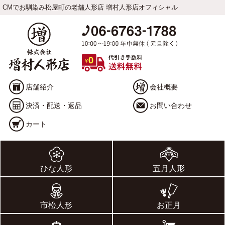
CMでお馴染み松屋町の老舗人形店 増村人形店オフィシャル
店舗紹介
会社概要
決済・配送・返品
お問い合わせ
カート
ひな人形
五月人形
市松人形
お正月