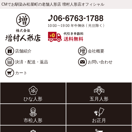
CMでお馴染み松屋町の老舗人形店 増村人形店オフィシャル
店舗紹介
会社概要
決済・配送・返品
お問い合わせ
カート
ひな人形
五月人形
市松人形
お正月