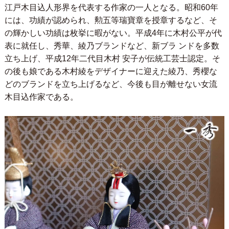
江戸木目込人形界を代表する作家の一人となる。昭和60年
には、功績が認められ、勲五等瑞寶章を授章するなど、そ
の輝かしい功績は枚挙に暇がない。平成4年に木村公平が代
表に就任し、秀華、綾乃ブランドなど、新ブラ ンドを多数
立ち上げ、平成12年二代目木村 安子が伝統工芸士認定。そ
の後も娘である木村綾をデザイナーに迎えた綾乃、秀櫻な
どのブランドを立ち上げるなど、今後も目が離せない女流
木目込作家である。