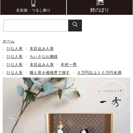
鯉のぼり
名前旗・つるし飾り
ホーム
ひな人形
木目込み人形
ひな人形
ちいさなお雛様
ひな人形
木目込み人形
木村一秀
ひな人形
雛人形を価格帯で探す
５万円以上１０万円未満