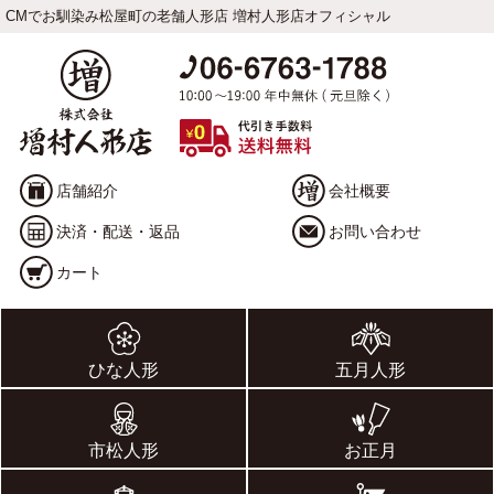
CMでお馴染み松屋町の老舗人形店 増村人形店オフィシャル
店舗紹介
会社概要
決済・配送・返品
お問い合わせ
カート
ひな人形
五月人形
市松人形
お正月