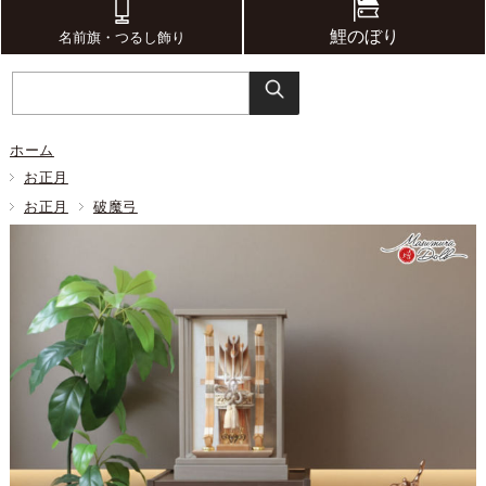
鯉のぼり
名前旗・つるし飾り
ホーム
お正月
お正月
破魔弓