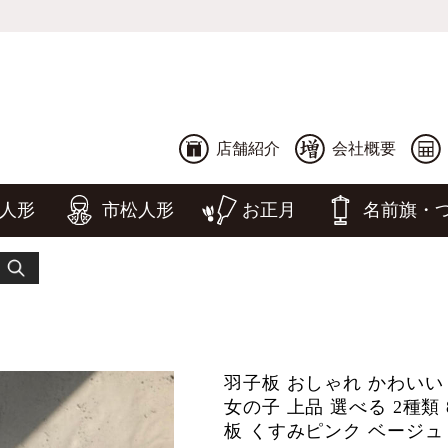
店舗紹介
会社概要
人形
市松人形
お正月
名前旗・
羽子板 おしゃれ かわいい
女の子 上品 選べる 2種類 
板 くすみピンク ベージュ 