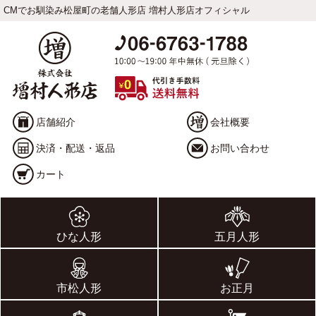
CMでお馴染み松屋町の老舗人形店 増村人形店オフィシャル
店舗紹介
会社概要
決済・配送・返品
お問い合わせ
カート
ひな人形
五月人形
市松人形
お正月