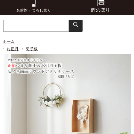
鯉のぼり
名前旗・つるし飾り
ホーム
お正月
羽子板